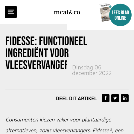
TERUG NAAR OVERZICHT
meat
co
LEES BLAD
ONLINE
FIDESSE: FUNCTIONEEL
INGREDIËNT VOOR
VLEESVERVANGERS
Dinsdag 06
december 2022
DEEL DIT ARTIKEL
Consumenten kiezen vaker voor plantaardige
alternatieven, zoals vleesvervangers. Fidesse®, een