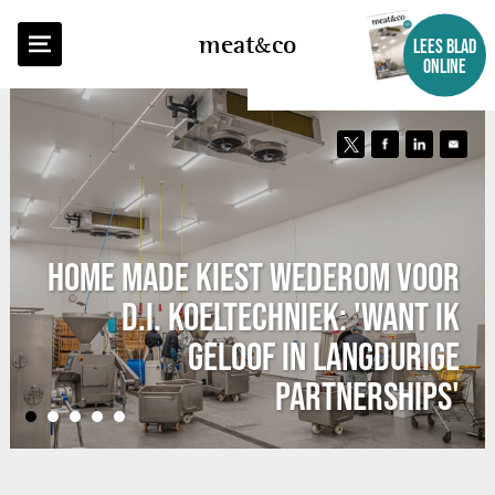
meat
co
LEES BLAD
ONLINE
HOME MADE KIEST WEDEROM VOOR
D.I. KOELTECHNIEK: 'WANT IK
GELOOF IN LANGDURIGE
PARTNERSHIPS'
•
•
•
•
•