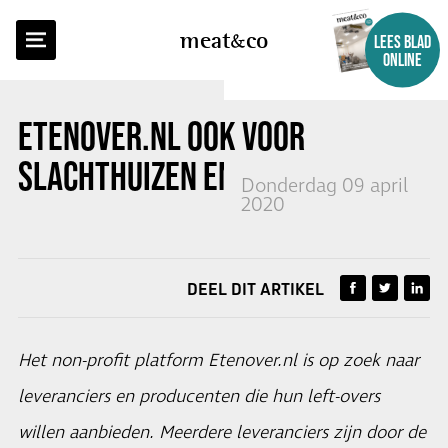
TERUG NAAR OVERZICHT
meat
co
LEES BLAD
ONLINE
ETENOVER.NL OOK VOOR
SLACHTHUIZEN EN PRODUCENTEN
Donderdag 09 april
2020
DEEL DIT ARTIKEL
Het non-profit platform
Etenover.nl
is op zoek naar
leveranciers en producenten die hun left-overs
willen aanbieden. Meerdere leveranciers zijn door de