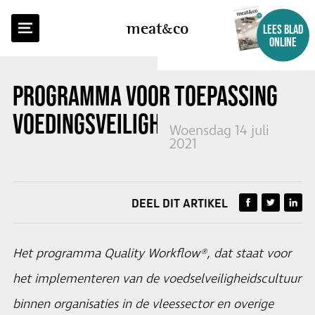
TERUG NAAR OVERZICHT
meat
co
LEES BLAD
ONLINE
PROGRAMMA VOOR TOEPASSING
VOEDINGSVEILIGHEIDSCULTUUR
Woensdag 14 juli
2021
DEEL DIT ARTIKEL
Het programma Quality Workflow®, dat staat voor
het implementeren van de voedselveiligheidscultuur
binnen organisaties in de vleessector en overige