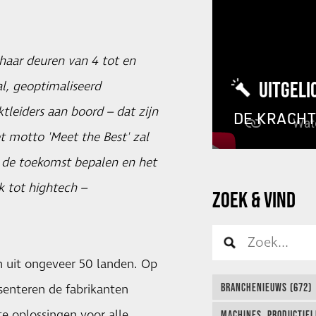
haar deuren van 4 tot en
UITGELI
l, geoptimaliseerd
tleiders aan boord – dat zijn
DE KRACH
t motto 'Meet the Best' zal
 de toekomst bepalen en het
k tot hightech –
ZOEK & VIND
 uit ongeveer 50 landen. Op
BRANCHENIEUWS (672)
senteren de fabrikanten
e oplossingen voor alle
MACHINES, PRODUCTIEL