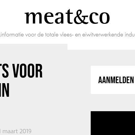
meat
co
informatie voor de totale vlees- en eiwitverwerkende indus
TS VOOR
AANMELDEN 
IN
1 maart 2019