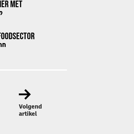
RIËR MET
?
FOODSECTOR
OD
Volgend
artikel