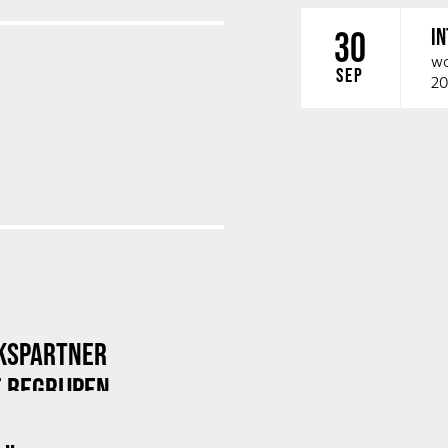
I
30
wo
SEP
20
KSPARTNER
 BEGRIJPEN