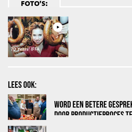
FOTO’S:
70 Years’ IFFA
LEES OOK:
WORD EEN BETERE GESPRE
DOOR PRODUCTIEPROCES TE