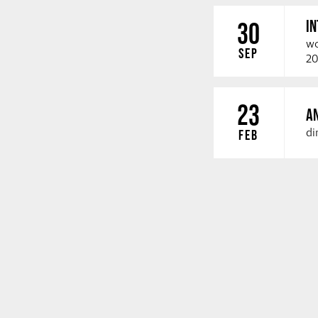
I
30
wo
SEP
20
23
A
di
FEB