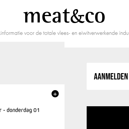
meat
co
informatie voor de totale vlees- en eiwitverwerkende indus
AANMELDEN 
+
 - donderdag 01