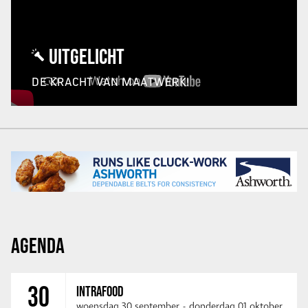
UITGELICHT
DE KRACHT VAN MAATWERK!
AGENDA
30
INTRAFOOD
woensdag 30 september
-
donderdag 01 oktober