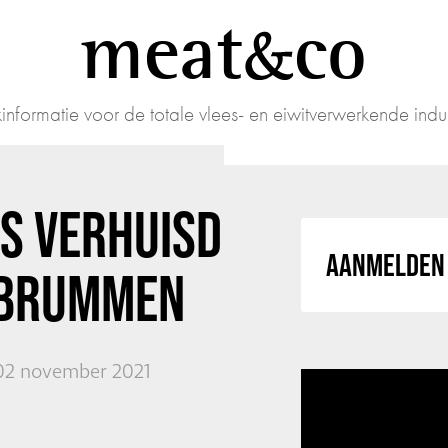
meat
co
informatie voor de totale vlees- en eiwitverwerkende indus
IS VERHUISD
AANMELDEN 
 BRUMMEN
02 november 2021