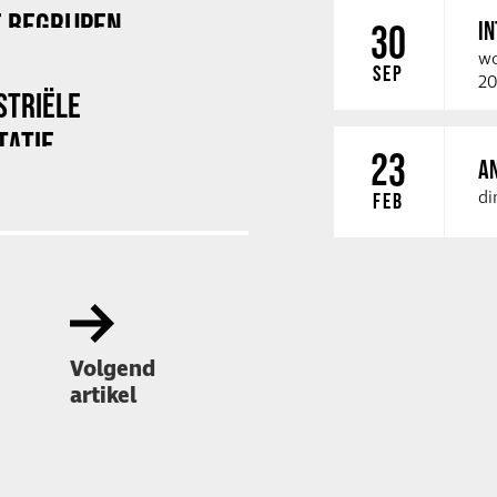
 BEGRIJPEN
I
30
wo
SEP
20
STRIËLE
TATIE
23
A
di
FEB
Volgend
artikel