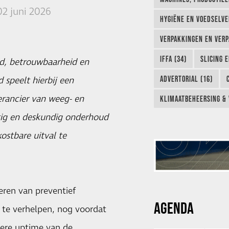
02 juni 2026
HYGIËNE EN VOEDSELVEI
VERPAKKINGEN EN VERP
IFFA (34)
SLICING 
d, betrouwbaarheid en
ADVERTORIAL (16)
 speelt hierbij een
rancier van weeg- en
KLIMAATBEHEERSING & 
tig en deskundig onderhoud
ostbare uitval te
ren van preventief
AGENDA
 te verhelpen, nog voordat
gere uptime van de