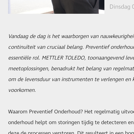
Dinsdag 
Vandaag de dag is het waarborgen van nauwkeurighei
continuïteit van cruciaal belang. Preventief onderhoud
essentiële rol. METTLER TOLEDO, toonaangevend leve
meetoplossingen, benadrukt het belang van regelma
om de levensduur van instrumenten te verlengen en k
voorkomen.
Waarom Preventief Onderhoud? Het regelmatig uitvoe
onderhoud helpt om storingen tijdig te detecteren en
deze de processen verstoren. Dit resulteert in een ho