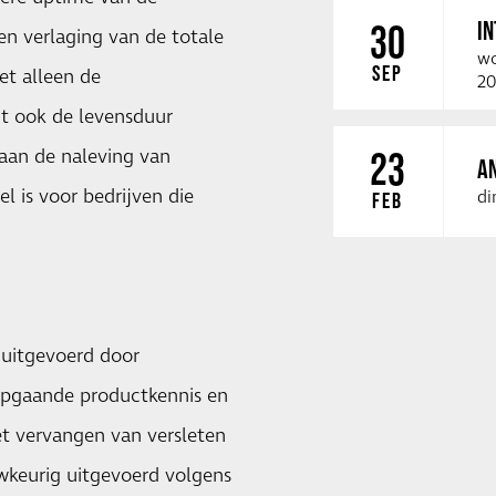
I
30
n verlaging van de totale
wo
SEP
et alleen de
20
t ook de levensduur
 aan de naleving van
23
A
l is voor bedrijven die
di
FEB
 uitgevoerd door
iepgaande productkennis en
het vervangen van versleten
wkeurig uitgevoerd volgens