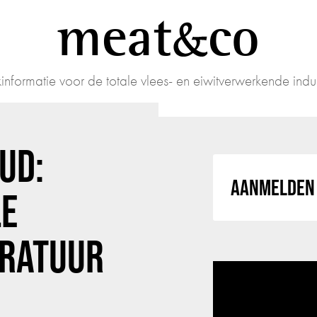
meat
co
informatie voor de totale vlees- en eiwitverwerkende indus
UD:
AANMELDEN 
LE
ARATUUR