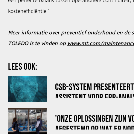
een perfecte balans tussen operationele continuïteit,
kostenefficiëntie."
Meer informatie over preventief onderhoud en de 
TOLEDO is te vinden op
www.mt.com/maintenanc
LEES OOK:
CSB-SYSTEM PRESENTEERT ‘
ASSISTENT VOOR ERP-ANAL
'ONZE OPLOSSINGEN ZIJN V
AFGESTEMD OP WAT ER NOD