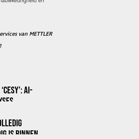
 nauwkeurigheid en
services van METTLER
e
CESY’: AI-
YSES
OLLEDIG
IG IS BINNEN