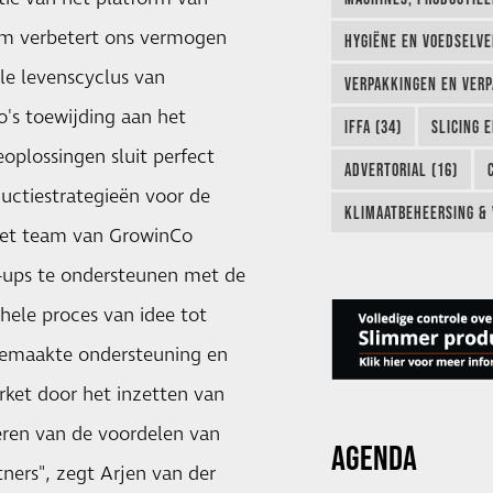
m verbetert ons vermogen
HYGIËNE EN VOEDSELVEI
e levenscyclus van
VERPAKKINGEN EN VERP
o's toewijding aan het
IFFA (34)
SLICING 
eoplossingen sluit perfect
ADVERTORIAL (16)
uctiestrategieën voor de
KLIMAATBEHEERSING & 
het team van GrowinCo
-ups te ondersteunen met de
hele proces van idee tot
gemaakte ondersteuning en
rket door het inzetten van
eren van de voordelen van
AGENDA
ners", zegt Arjen van der