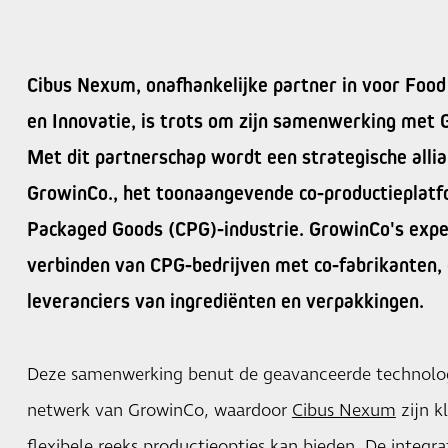
Cibus Nexum, onafhankelijke partner in voor Foo
en Innovatie, is trots om zijn samenwerking met 
Met dit partnerschap wordt een strategische alli
GrowinCo., het toonaangevende co-productieplat
Packaged Goods (CPG)-industrie. GrowinCo's expert
verbinden van CPG-bedrijven met co-fabrikanten,
leveranciers van ingrediënten en verpakkingen.
Deze samenwerking benut de geavanceerde technolog
netwerk van GrowinCo, waardoor
Cibus Nexum
zijn k
flexibele reeks productieopties kan bieden. De integr