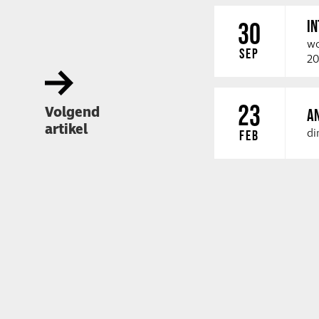
I
30
wo
SEP
20
23
Volgend
A
artikel
di
FEB