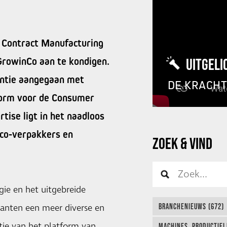
d Contract Manufacturing
GrowinCo aan te kondigen.
UITGELI
antie aangegaan met
DE KRACH
form voor de Consumer
ise ligt in het naadloos
 co-verpakkers en
ZOEK & VIND
ie en het uitgebreide
BRANCHENIEUWS (672)
lanten een meer diverse en
atie van het platform van
MACHINES, PRODUCTIEL