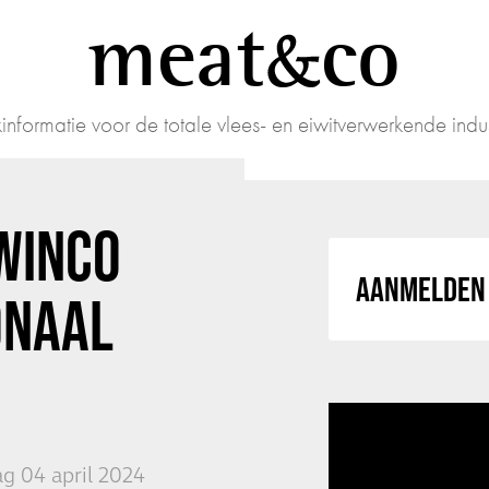
meat
co
informatie voor de totale vlees- en eiwitverwerkende indus
WINCO
AANMELDEN 
ONAAL
g 04 april 2024