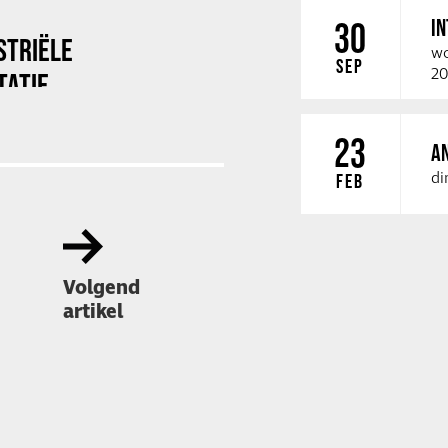
I
30
STRIËLE
wo
SEP
20
TATIE
23
A
di
FEB
Volgend
artikel