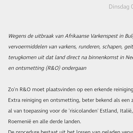
Dinsdag 
Wegens de uitbraak van Afrikaanse Varkenspest in Bu
vervoermiddelen van varkens, runderen, schapen, geit
terugkomen uit dat land direct na binnenkomst in Ned
en ontsmetting (R&O) ondergaan
Zo'n R&O moet plaatsvinden op een erkende reiniging
Extra reiniging en ontsmetting, beter bekend als ee
al van toepassing voor de 'risicolanden' Estland, Itali
Roemenië en alle derde landen.
De procedure bestaat uit het lossen van geladen ver