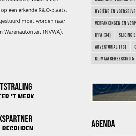
 op een erkende R&O-plaats.
HYGIËNE EN VOEDSELVEI
orgestuurd moet worden naar
VERPAKKINGEN EN VERP
en Warenautoriteit (NVWA).
IFFA (34)
SLICING 
ADVERTORIAL (16)
KLIMAATBEHEERSING & 
ITSTRALING
ER 'T MERK
KSPARTNER
AGENDA
 BEGRIJPEN