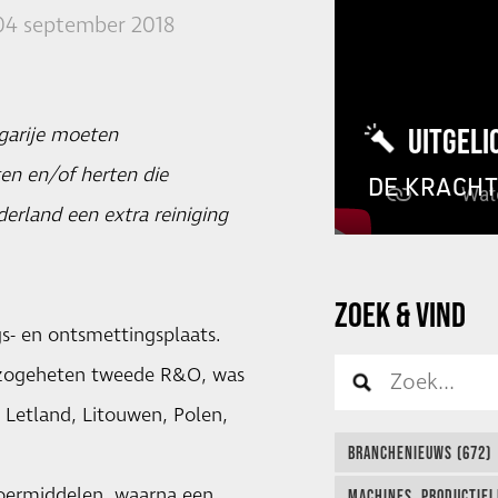
04 september 2018
UITGELI
lgarije moeten
en en/of herten die
DE KRACH
erland een extra reiniging
ZOEK & VIND
s- en ontsmettingsplaats.
n zogeheten tweede R&O, was
ë, Letland, Litouwen, Polen,
BRANCHENIEUWS (672)
voermiddelen, waarna een
MACHINES, PRODUCTIEL