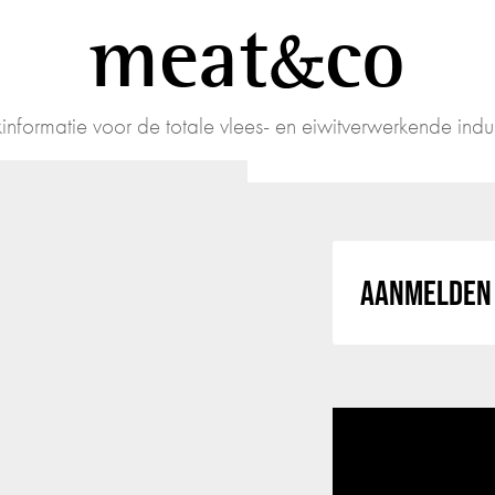
meat
co
informatie voor de totale vlees- en eiwitverwerkende indus
AANMELDEN 