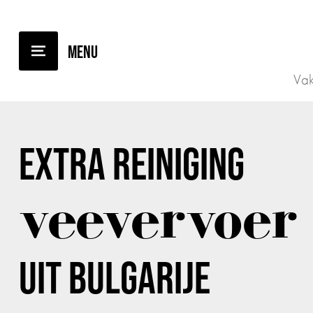
TERUG NAAR OVERZICHT
Vak
EXTRA REINIGING
veevervoer
UIT BULGARIJE