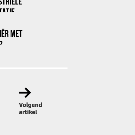
STRIËLE
TATIE
RIËR MET
?
Volgend
artikel