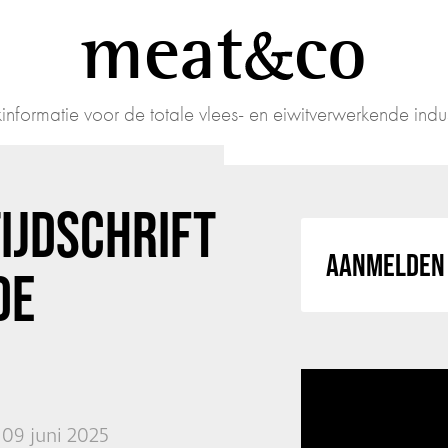
meat
co
informatie voor de totale vlees- en eiwitverwerkende indus
IJDSCHRIFT
AANMELDEN 
DE
09 juni 2025