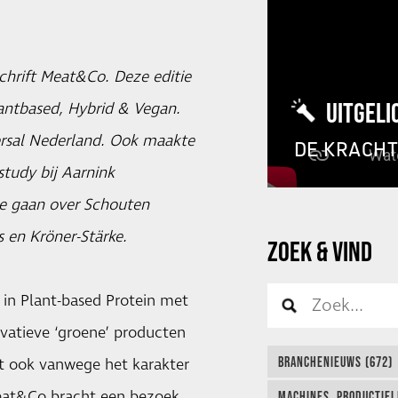
chrift Meat&Co. Deze editie
UITGELI
lantbased, Hybrid & Vegan.
rsal Nederland. Ook maakte
DE KRACH
tudy bij Aarnink
ie gaan over Schouten
 en Kröner-Stärke.
ZOEK & VIND
 in Plant-based Protein met
vatieve ‘groene’ producten
BRANCHENIEUWS (672)
ist ook vanwege het karakter
Meat&Co bracht een bezoek
MACHINES, PRODUCTIEL