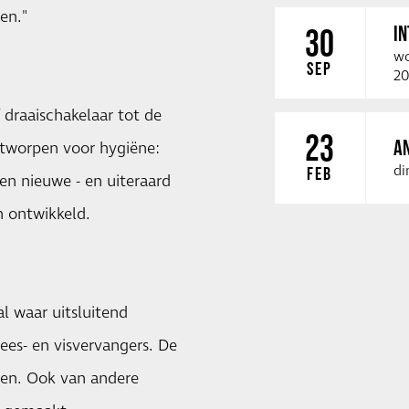
en."
I
30
wo
SEP
20
 draaischakelaar tot de
23
A
ntworpen voor hygiëne:
di
FEB
en nieuwe - en uiteraard
 ontwikkeld.
l waar uitsluitend
es- en visvervangers. De
uten. Ook van andere