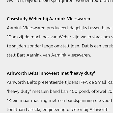
eiwitten, bijvoorbeeld speltgluten, worden texturate
Casestudy Weber bij Aarnink Vleeswaren
Aarnink Vleeswaren produceert dagelijks tussen bijna 
“Dankzij de machines van Weber zijn we in staat om v
te snijden zonder lange omsteltijden. Dat is een verei
stelt Bart Aarnink van Aarnink Vleeswaren.
Ashworth Belts innoveert met ‘heavy duty’
Ashworth Belts presenteerde tijdens IFFA de Small R
‘heavy duty’ metalen band kan 400 pond, oftewel 20
“Klein maar machtig met een bandspanning die voorhe
Jonathan Lasecki, engineering director bij Ashworth.