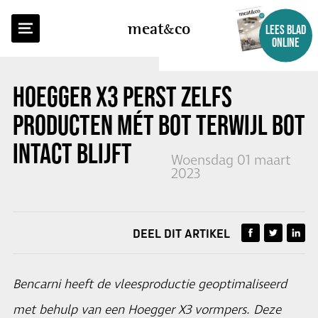
TERUG NAAR OVERZICHT
meat
co
LEES BLAD
ONLINE
HOEGGER X3 PERST ZELFS
PRODUCTEN MÉT BOT TERWIJL BOT
INTACT BLIJFT
Woensdag 01 maart
2023
DEEL DIT ARTIKEL
Bencarni heeft de vleesproductie geoptimaliseerd
met behulp van een Hoegger X3 vormpers. Deze