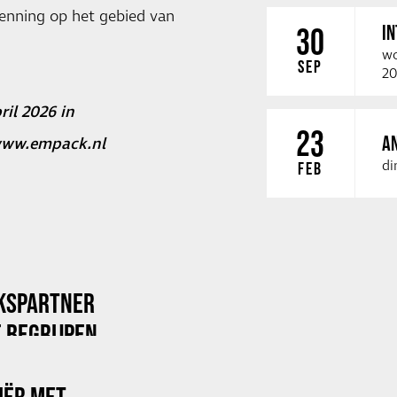
kenning op het gebied van
I
30
wo
SEP
20
ril 2026 in
23
A
ww.empack.nl
di
FEB
KSPARTNER
 BEGRIJPEN
RIËR MET