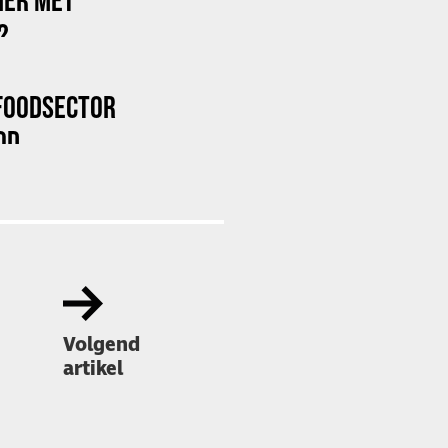
?
FOODSECTOR
OD
Volgend
artikel