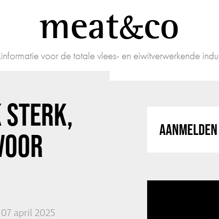
meat
co
informatie voor de totale vlees- en eiwitverwerkende indus
 STERK,
AANMELDEN 
VOOR
07 april 2025