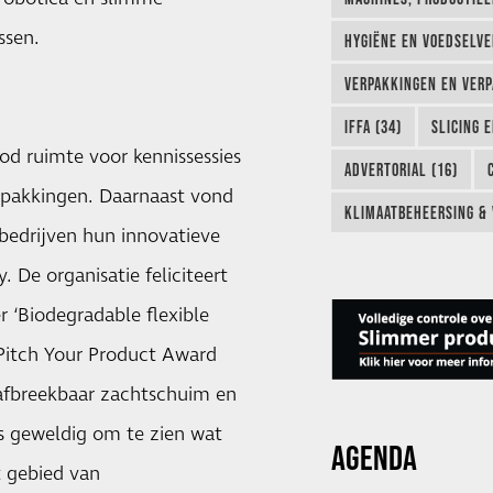
ssen.
HYGIËNE EN VOEDSELVEI
VERPAKKINGEN EN VERP
IFFA (34)
SLICING 
d ruimte voor kennissessies
ADVERTORIAL (16)
erpakkingen. Daarnaast vond
KLIMAATBEHEERSING & 
 bedrijven hun innovatieve
 De organisatie feliciteert
 ‘Biodegradable flexible
 Pitch Your Product Award
 afbreekbaar zachtschuim en
s geweldig om te zien wat
AGENDA
t gebied van