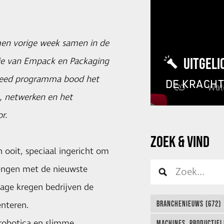
men vorige week samen in de
UITGELI
tie van Empack en Packaging
breed programma bood het
DE KRACH
, netwerken en het
r.
ZOEK & VIND
 ooit, speciaal ingericht om
brengen met de nieuwste
lage kregen bedrijven de
BRANCHENIEUWS (672)
enteren.
robotica en slimme
MACHINES, PRODUCTIEL