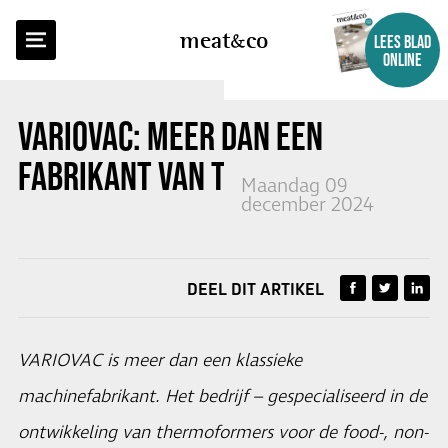
TERUG NAAR OVERZICHT
meat
co
LEES BLAD
ONLINE
VARIOVAC: MEER DAN EEN
FABRIKANT VAN THERMOFORMERS
Maandag 09
december 2024
DEEL DIT ARTIKEL
VARIOVAC is meer dan een klassieke
machinefabrikant. Het bedrijf – gespecialiseerd in de
ontwikkeling van thermoformers voor de food-, non-