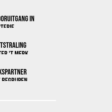
OORUITGANG IN
TERIE
ITSTRALING
ER 'T MERK
KSPARTNER
 BEGRIJPEN