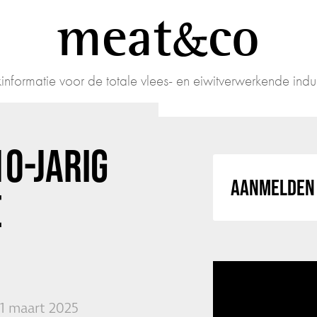
meat
co
informatie voor de totale vlees- en eiwitverwerkende indus
0-JARIG
AANMELDEN 
E
11 maart 2025