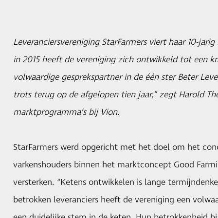
Leveranciersvereniging StarFarmers viert haar 10-jarig
in 2015 heeft de vereniging zich ontwikkeld tot een k
volwaardige gesprekspartner in de één ster Beter Lev
trots terug op de afgelopen tien jaar,” zegt Harold T
marktprogramma’s bij Vion.
StarFarmers werd opgericht met het doel om het conc
varkenshouders binnen het marktconcept Good Farmi
versterken. “Ketens ontwikkelen is lange termijndenke
betrokken leveranciers heeft de vereniging een volwa
een duidelijke stem in de keten. Hun betrokkenheid bi