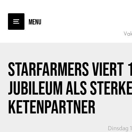
TERUG NAAR OVERZICHT
Vak
STARFARMERS VIERT 1
JUBILEUM ALS STERK
KETENPARTNER
Dinsdag 