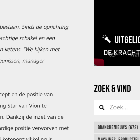
 bestaan. Sinds de oprichting
UITGELI
rachtige schakel en een
en-ketens. “We kijken met
DE KRACH
heunissen, manager
ZOEK & VIND
ept en de positie van
ng Star van
Vion
te
n. Dankzij de inzet van de
BRANCHENIEUWS (672)
ardige positie verworven met
j ketenontwikkeling is
MACHINES, PRODUCTIEL