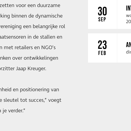
inzetten voor een duurzame
I
30
rking binnen de dynamische
wo
SEP
20
vereniging een belangrijke rol
aatsensoren in de stallen en
23
A
 met retailers en NGO’s
di
FEB
nken over ontwikkelingen
rzitter Jaap Kreuger.
heid en positionering van
e sleutel tot succes,” voegt
 je verder.”