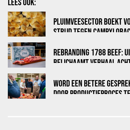
LEES OOK:
PLUIMVEESECTOR BOEKT V
STRIJD TEGEN CAMPYLOBAC
REBRANDING 1788 BEEF: U
BELICHAAMT VERHAAL ACHT
WORD EEN BETERE GESPRE
DOOR PRODUCTIEPROCES TE