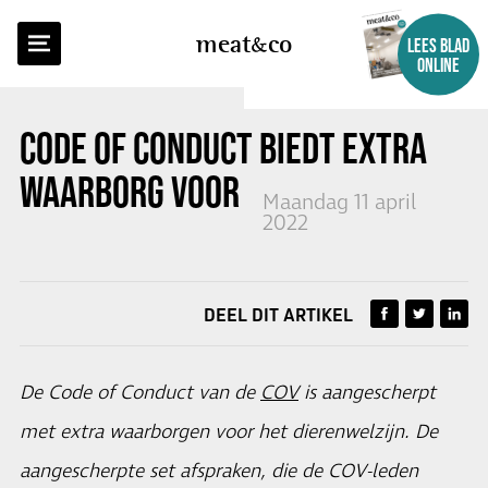
TERUG NAAR OVERZICHT
meat
co
LEES BLAD
ONLINE
CODE OF CONDUCT BIEDT EXTRA
WAARBORG VOOR DIERENWELZIJN
Maandag 11 april
2022
DEEL DIT ARTIKEL
De Code of Conduct van de
COV
is aangescherpt
met extra waarborgen voor het dierenwelzijn. De
aangescherpte set afspraken, die de COV-leden