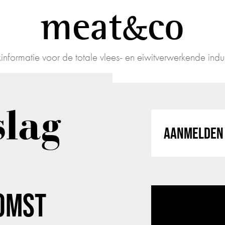
meat
co
informatie voor de totale vlees- en eiwitverwerkende indus
slag
AANMELDEN 
OMST