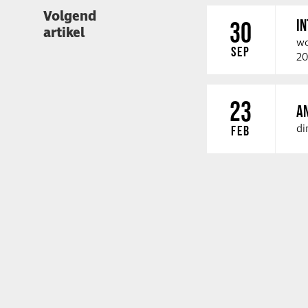
Volgend
I
30
artikel
wo
SEP
20
23
A
di
FEB