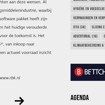
chten aan deze wensen. Al
HYGIËNE EN VOEDSELVEI
gsmiddelenindustrie, waarbij
VERPAKKINGEN EN VERP
software pakket heeft zijn
om het huidige verouderde
IFFA (34)
SLICING 
voor de toekomst is. Het
ADVERTORIAL (16)
®, van inkoop naar
KLIMAATBEHEERSING & 
een actueel voorraad inzicht
www.rbk.nl
AGENDA