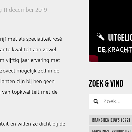
 11 december 2019
UITGELI
f met als specialiteit rosé
DE KRACH
tante kwaliteit aan zowel
m vijftig jaar ervaring met
zoveel mogelijk zelf in de
lanten zijn bij hen geen
ZOEK & VIND
n van topkwaliteit met de
BRANCHENIEUWS (672)
it en willen ze dicht bij de
MACHINES, PRODUCTIEL