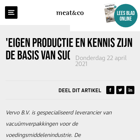
TERUG NAAR OVERZICHT
meat
co
LEES BLAD
ONLINE
'EIGEN PRODUCTIE EN KENNIS ZIJN
DE BASIS VAN SUCCES VERVO'
Donderdag 22 april
2021
DEEL DIT ARTIKEL
Vervo B.V. is gespecialiseerd leverancier van
vacuümverpakkingen voor de
voedingsmiddelenindustrie. De