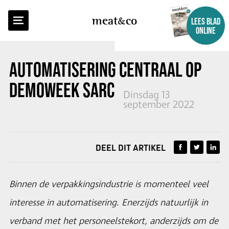
TERUG NAAR OVERZICHT
meat
co
LEES BLAD
ONLINE
AUTOMATISERING CENTRAAL OP
DEMOWEEK SARCO PACKAGING
Dinsdag 13
september 2022
DEEL DIT ARTIKEL
Binnen de verpakkingsindustrie is momenteel veel
interesse in automatisering. Enerzijds natuurlijk in
verband met het personeelstekort, anderzijds om de