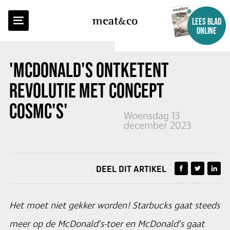
TERUG NAAR OVERZICHT
meat
co
LEES BLAD
ONLINE
'MCDONALD'S ONTKETENT
REVOLUTIE MET CONCEPT
COSMC'S'
Woensdag 13
december 2023
DEEL DIT ARTIKEL
Het moet niet gekker worden! Starbucks gaat steeds
meer op de McDonald’s-toer en McDonald’s gaat