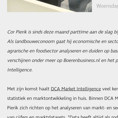
Woensdag
Cor Pierik is sinds deze maand parttime aan de slag b
Als landbouweconoom gaat hij economische en sector
agrarische en foodsector analyseren en duiden op basi
verschijnen onder meer op Boerenbusiness.nl en het 
Intelligence.
Met zijn komst haalt
DCA Market Intelligence
veel ken
statistiek en marktontwikkeling in huis. Binnen DCA M
Pierik zich richten op het analyseren van markt- en s
van cijfers en marktdatasets. “Data heeft altijd als ro