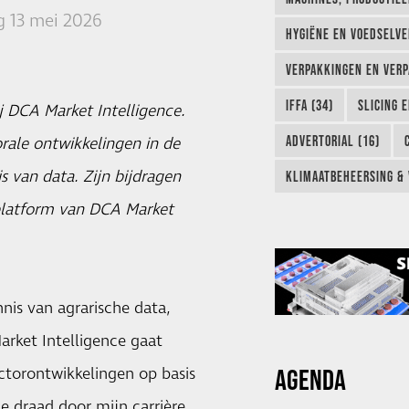
 13 mei 2026
HYGIËNE EN VOEDSELVEI
VERPAKKINGEN EN VERP
IFFA (34)
SLICING 
ij DCA Market Intelligence.
ADVERTORIAL (16)
ale ontwikkelingen in de
s van data. Zijn bijdragen
KLIMAATBEHEERSING & 
platform van DCA Market
nis van agrarische data,
arket Intelligence gaat
AGENDA
ectorontwikkelingen op basis
de draad door mijn carrière