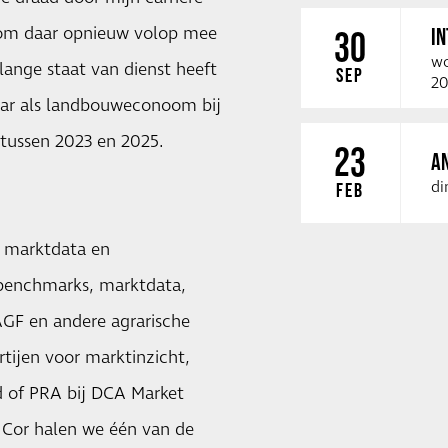
s om daar opnieuw volop mee
I
30
wo
 lange staat van dienst heeft
SEP
20
jaar als landbouweconoom bij
 tussen 2023 en 2025.
23
A
di
FEB
e marktdata en
e benchmarks, marktdata,
AGF en andere agrarische
tijen voor marktinzicht,
ead of PRA bij DCA Market
et Cor halen we één van de