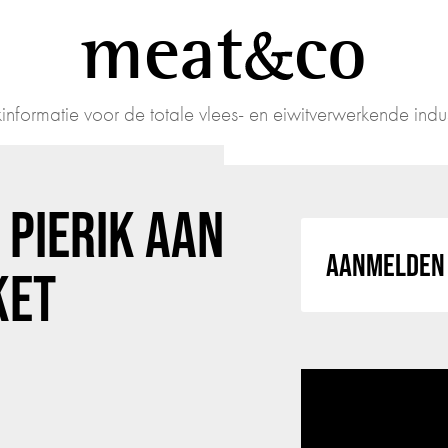
meat
co
informatie voor de totale vlees- en eiwitverwerkende indus
 PIERIK AAN
AANMELDEN 
KET