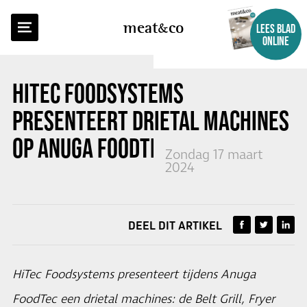
TERUG NAAR OVERZICHT
meat
co
LEES BLAD
ONLINE
HITEC FOODSYSTEMS
PRESENTEERT DRIETAL MACHINES
OP ANUGA FOODTEC
Zondag 17 maart
2024
DEEL DIT ARTIKEL
HiTec Foodsystems presenteert tijdens Anuga
FoodTec een drietal machines: de Belt Grill, Fryer