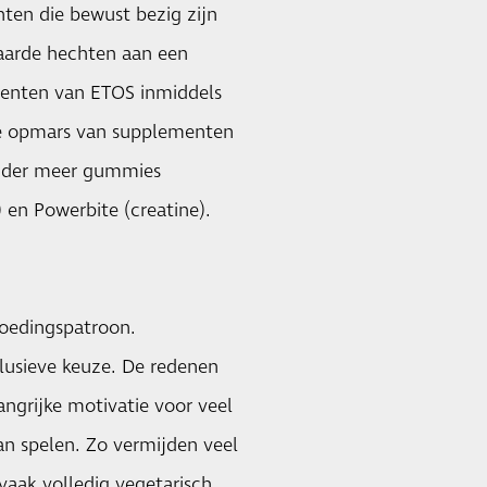
en die bewust bezig zijn
waarde hechten aan een
menten van ETOS inmiddels
 de opmars van supplementen
onder meer gummies
en Powerbite (creatine).
oedingspatroon.
clusieve keuze. De redenen
ngrijke motivatie voor veel
kan spelen. Zo vermijden veel
aak volledig vegetarisch.