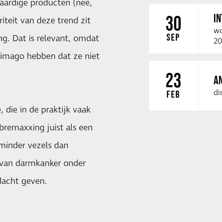
aardige producten (nee,
I
30
iteit van deze trend zit
wo
SEP
ng. Dat is relevant, omdat
20
 imago hebben dat ze niet
23
A
di
FEB
e
, die in de praktijk vaak
ibremaxxing juist als een
 minder vezels dan
 van darmkanker onder
dacht geven.