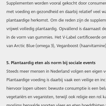
Supplementen worden vooral gekocht door consument
met voeding en gezondheid en daarbij relatief veel 
plantaardige herkomst. Om die reden zijn de supple
vrijwel volledig plantaardig. Opvallend is daarnaast
in de vorm van gummies. Het V-Label certificeerde 
van
Arctic Blue
(omega 3), Veganboost (haarvitamine) 
5. Plantaardig eten als norm bij sociale events
Steeds meer mensen in Nederland volgen een eigen v
Plantaardige voeding is daarbij vaak een veilige en in
hiervoor lopen uiteen: bewuste consumptie is een bela
vegetariërs en veganisten, terwijl ook religie een rol 
moslims bepaalde soorten vlees en eten boeddhisten v