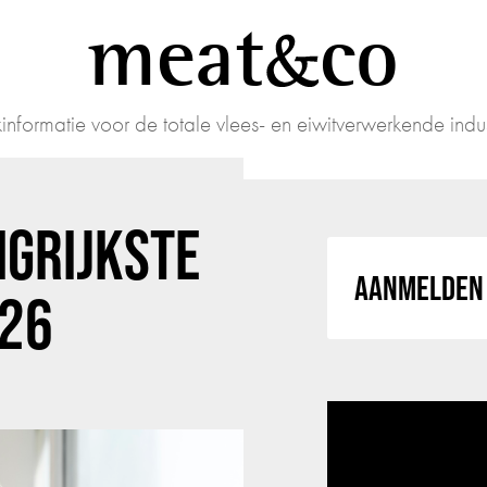
meat
co
informatie voor de totale vlees- en eiwitverwerkende indus
ANGRIJKSTE
AANMELDEN 
026