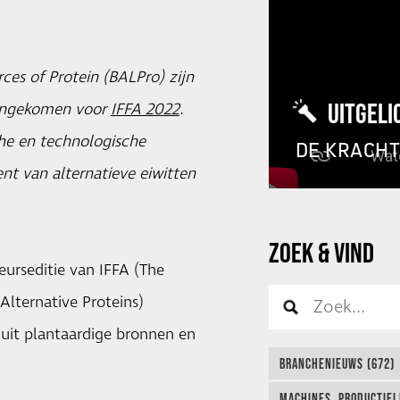
ces of Protein (BALPro) zijn
UITGELI
eengekomen voor
IFFA 2022
.
che en technologische
DE KRACH
nt van alternatieve eiwitten
ZOEK & VIND
urseditie van IFFA (The
Alternative Proteins)
 uit plantaardige bronnen en
BRANCHENIEUWS (672)
MACHINES, PRODUCTIEL