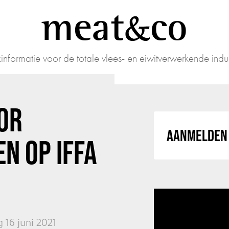
meat
co
informatie voor de totale vlees- en eiwitverwerkende indus
OR
AANMELDEN 
EN OP IFFA
 16 juni 2021