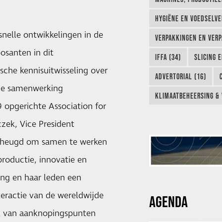
HYGIËNE EN VOEDSELVEI
snelle ontwikkelingen in de
VERPAKKINGEN EN VERP
osanten in dit
IFFA (34)
SLICING 
che kennisuitwisseling over
ADVERTORIAL (16)
che samenwerking
KLIMAATBEHEERSING & 
 opgerichte Association for
czek, Vice President
verheugd om samen te werken
productie, innovatie en
ing en haar leden een
teractie van de wereldwijde
AGENDA
al van aanknopingspunten