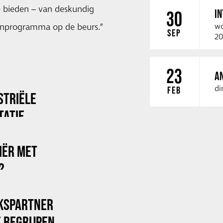
 bieden – van deskundig
I
30
tenprogramma op de beurs.”
wo
SEP
20
23
A
di
FEB
STRIËLE
TATIE
RIËR MET
?
KSPARTNER
 BEGRIJPEN