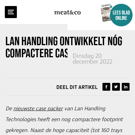
TERUG NAAR OVERZICHT
meat
co
LEES BLAD
ONLINE
LAN HANDLING ONTWIKKELT NÓG
COMPACTERE CASE PACKER
Dinsdag 20
december 2022
DEEL DIT ARTIKEL
De
nieuwste case packer
van Lan Handling
Technologies heeft een nog compactere footprint
gekregen. Naast de hoge capaciteit (tot 160 trays