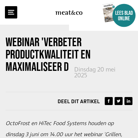
TERUG NAAR OVERZICHT
meat
co
LEES BLAD
ONLINE
WEBINAR 'VERBETER
PRODUCTKWALITEIT EN
MAXIMALISEER DE OPBRENGST'
Dinsdag 20 mei
2025
DEEL DIT ARTIKEL
OctoFrost en HiTec Food Systems houden op
dinsdag 3 juni om 14.00 uur het webinar 'Grillen,