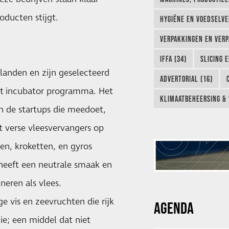
oducten stijgt.
HYGIËNE EN VOEDSELVEI
VERPAKKINGEN EN VERP
IFFA (34)
SLICING 
 landen en zijn geselecteerd
ADVERTORIAL (16)
et
incubator programma
. Het
KLIMAATBEHEERSING & 
 de startups die meedoet,
t verse vleesvervangers op
len, kroketten, en gyros
 heeft een neutrale smaak en
neren als vlees.
e vis en zeevruchten die rijk
AGENDA
ie; een middel dat niet