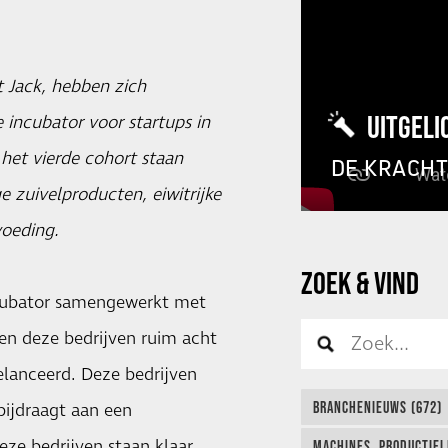
t Jack, hebben zich
UITGELI
incubator voor startups in
het vierde cohort staan
DE KRACH
e zuivelproducten, eiwitrijke
voeding.
ZOEK & VIND
ubator samengewerkt met
en deze bedrijven ruim acht
lanceerd. Deze bedrijven
BRANCHENIEUWS (672)
bijdraagt aan een
eze bedrijven staan klaar
MACHINES, PRODUCTIEL