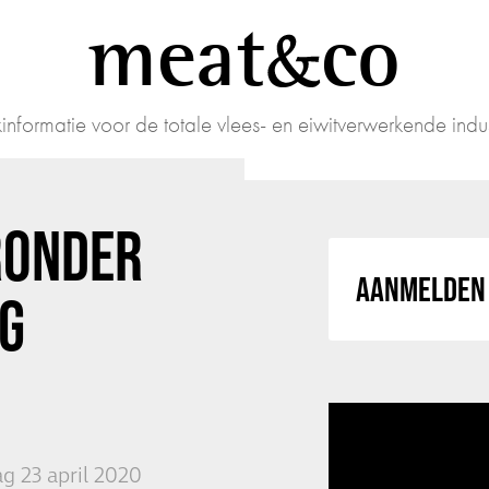
meat
co
informatie voor de totale vlees- en eiwitverwerkende indus
RONDER
AANMELDEN 
EG
g 23 april 2020