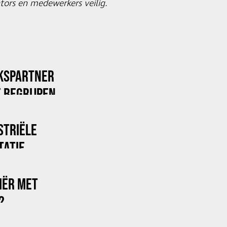
tors en medewerkers veilig.
KSPARTNER
 BEGRIJPEN
STRIËLE
TATIE
RIËR MET
?