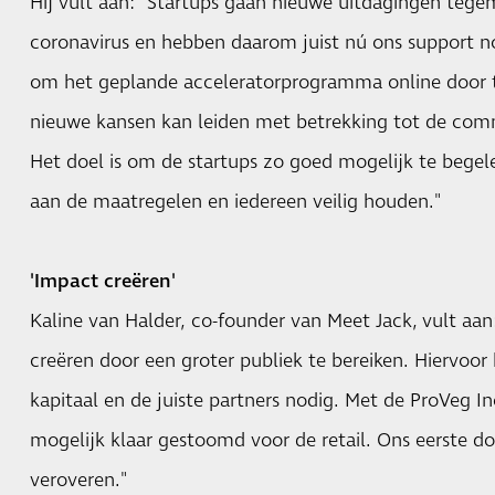
Hij vult aan: "Startups gaan nieuwe uitdagingen teg
coronavirus en hebben daarom juist nú ons support no
om het geplande acceleratorprogramma online door t
nieuwe kansen kan leiden met betrekking tot de com
Het doel is om de startups zo goed mogelijk te begel
aan de maatregelen en iedereen veilig houden."
'Impact creëren'
Kaline van Halder, co-founder van Meet Jack, vult aa
creëren door een groter publiek te bereiken. Hiervoor
kapitaal en de juiste partners nodig. Met de ProVeg 
mogelijk klaar gestoomd voor de retail. Ons eerste do
veroveren."