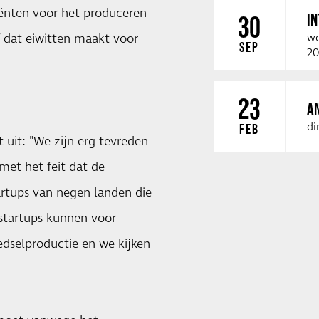
diënten voor het produceren
I
30
f dat eiwitten maakt voor
wo
SEP
20
23
A
di
FEB
 uit: "We zijn erg tevreden
met het feit dat de
tartups van negen landen die
startups kunnen voor
edselproductie en we kijken