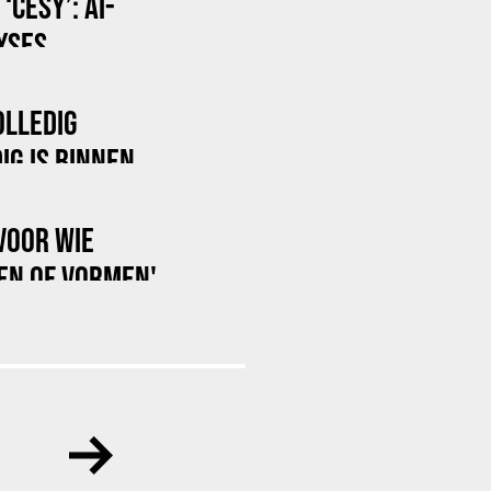
CESY’: AI-
YSES
OLLEDIG
IG IS BINNEN
 VOOR WIE
EN OF VORMEN'