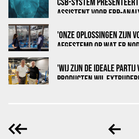
CSB-SYSTEM PRESENTEERT ‘
ASSISTENT VOOR ERP-ANAL
'ONZE OPLOSSINGEN ZIJN V
AFGESTEMD OP WAT ER NOD
EEN PRODUCTIERUIMTE'
'WIJ ZIJN DE IDEALE PARTIJ
PRODUCTEN WIL EXTRUDER