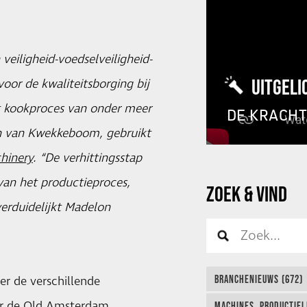
eiligheid-voedselveiligheid-
UITGELI
oor de kwaliteitsborging bij
et kookproces van onder meer
DE KRACH
len van Kwekkeboom, gebruikt
hinery
. “De verhittingsstap
 van het productieproces,
ZOEK & VIND
verduidelijkt Madelon
BRANCHENIEUWS (672)
er de verschillende
oor de Old Amsterdam
MACHINES, PRODUCTIEL