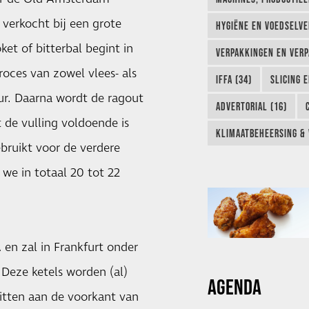
verkocht bij een grote
HYGIËNE EN VOEDSELVEI
et of bitterbal begint in
VERPAKKINGEN EN VERP
roces van zowel vlees- als
IFFA (34)
SLICING 
ur. Daarna wordt de ragout
ADVERTORIAL (16)
 de vulling voldoende is
KLIMAATBEHEERSING & 
ruikt voor de verdere
we in totaal 20 tot 22
en zal in Frankfurt onder
 Deze ketels worden (al)
AGENDA
zitten aan de voorkant van