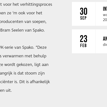
t voor het verhittingsproces
I
30
iken ze ‘m ook voor het
wo
SEP
20
j producenten van soepen,
Bram Seelen van Spako.
23
A
di
FEB
WK-serie van Spako. “Deze
 is verwarmen met behulp
ze wordt gekozen, ligt aan
angrijk is dat stoom zijn
ënter is. Dit is afhankelijk
en uit.