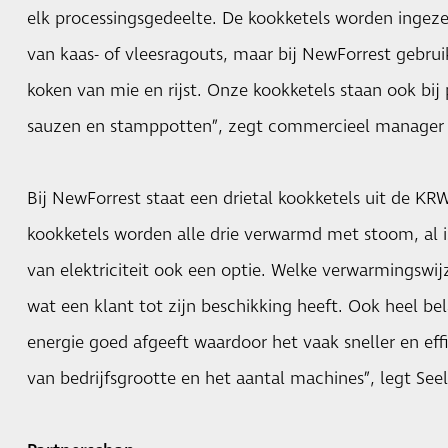
elk processingsgedeelte. De kookketels worden ingeze
van kaas- of vleesragouts, maar bij NewForrest gebru
koken van mie en rijst. Onze kookketels staan ook bi
sauzen en stamppotten”, zegt commercieel manager 
Bij NewForrest staat een drietal kookketels uit de KR
kookketels worden alle drie verwarmd met stoom, al
van elektriciteit ook een optie. Welke verwarmingswij
wat een klant tot zijn beschikking heeft. Ook heel bel
energie goed afgeeft waardoor het vaak sneller en effici
van bedrijfsgrootte en het aantal machines”, legt Seel