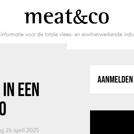
meat
co
informatie voor de totale vlees- en eiwitverwerkende indus
AANMELDEN 
IN EEN
O
g 24 april 2025