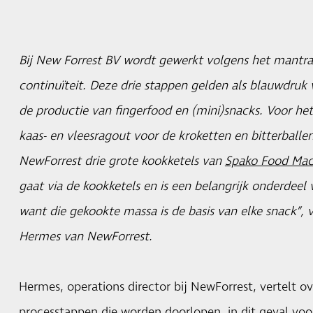
Bij New Forrest BV wordt gewerkt volgens het mantra v
continuïteit. Deze drie stappen gelden als blauwdruk v
de productie van fingerfood en (mini)snacks. Voor h
kaas- en vleesragout voor de kroketten en bitterbal
NewForrest drie grote kookketels van
Spako Food Mac
gaat via de kookketels en is een belangrijk onderdeel
want die gekookte massa is de basis van elke snack”, 
Hermes van NewForrest.
Hermes, operations director bij NewForrest, vertelt ov
processtappen die worden doorlopen, in dit geval v