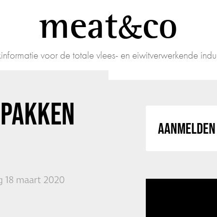
meat
co
informatie voor de totale vlees- en eiwitverwerkende indus
RPAKKEN
AANMELDEN 
 18 maart 2020