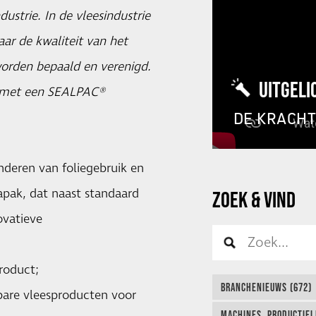
ustrie. In de vleesindustrie
ar de kwaliteit van het
orden bepaald en verenigd.
UITGELI
en met een SEALPAC®
DE KRACH
deren van foliegebruik en
apak
, dat naast standaard
ZOEK & VIND
ovatieve
roduct;
BRANCHENIEUWS (672)
rbare vleesproducten voor
MACHINES, PRODUCTIEL