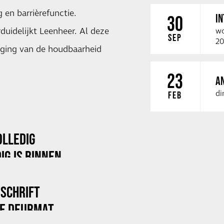
 en barrièrefunctie.
I
30
duidelijkt Leenheer. Al deze
wo
SEP
20
nging van de houdbaarheid
23
A
di
FEB
OLLEDIG
IG IS BINNEN
DSCHRIFT
DE DEURMAT