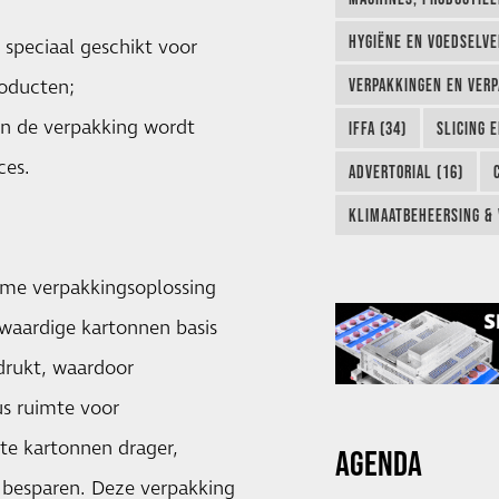
HYGIËNE EN VOEDSELVEI
 speciaal geschikt voor
roducten;
VERPAKKINGEN EN VERP
 in de verpakking wordt
IFFA (34)
SLICING 
ces.
ADVERTORIAL (16)
KLIMAATBEHEERSING & 
ame verpakkingsoplossing
waardige kartonnen basis
drukt, waardoor
us ruimte voor
te kartonnen drager,
AGENDA
 besparen. Deze verpakking