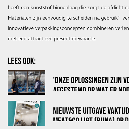
heeft een kunststof binnenlaag die zorgt de afdichting
Materialen zijn eenvoudig te scheiden na gebruik”, ver
innovatieve verpakkingsconcepten combineren verle
met een attractieve presentatiewaarde.
LEES OOK:
'ONZE OPLOSSINGEN ZIJN V
AFGESTEMD OP WAT ER NOD
EEN PRODUCTIERUIMTE'
NIEUWSTE UITGAVE VAKTIJ
MEAT&CO LIGT (BIJNA) OP 