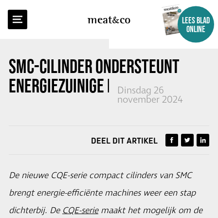
TERUG NAAR OVERZICHT
meat
co
LEES BLAD
ONLINE
SMC-CILINDER ONDERSTEUNT
ENERGIEZUINIGE MACHINES
Dinsdag 26
november 2024
DEEL DIT ARTIKEL
De nieuwe CQE-serie compact cilinders van SMC
brengt energie-efficiënte machines weer een stap
dichterbij. De
CQE-serie
maakt het mogelijk om de