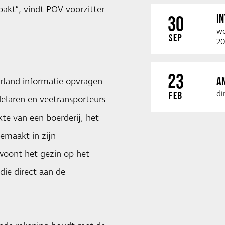
akt”, vindt POV-voorzitter
I
30
wo
SEP
20
23
A
rland informatie opvragen
di
FEB
elaren en veetransporteurs
kte van een boerderij, het
gemaakt in zijn
 woont het gezin op het
die direct aan de