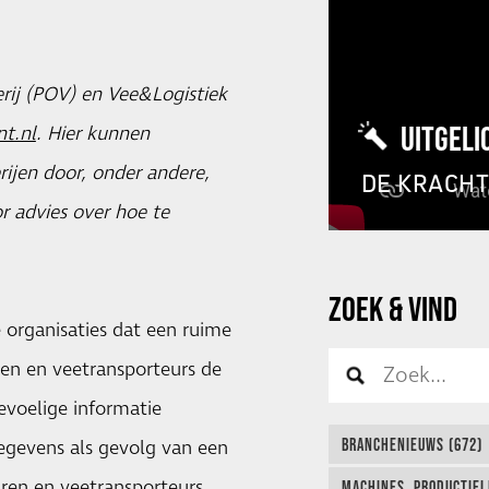
rij (POV) en Vee&Logistiek
UITGELI
t.nl
. Hier kunnen
rijen door, onder andere,
DE KRACH
r advies over hoe te
ZOEK & VIND
 organisaties dat een ruime
en en veetransporteurs de
voelige informatie
BRANCHENIEUWS (672)
egevens als gevolg van een
ren en veetransporteurs
MACHINES, PRODUCTIEL