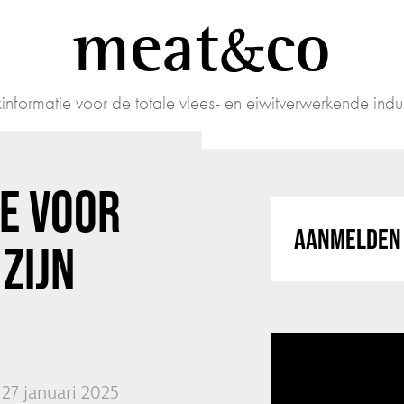
meat
co
informatie voor de totale vlees- en eiwitverwerkende indus
IE VOOR
AANMELDEN 
ZIJN
27 januari 2025