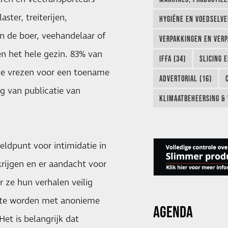
ter, treiterijen,
HYGIËNE EN VOEDSELVEI
een de boer, veehandelaar of
VERPAKKINGEN EN VERP
ten het hele gezin. 83% van
IFFA (34)
SLICING 
te vrezen voor een toename
ADVERTORIAL (16)
olg van publicatie van
KLIMAATBEHEERSING & 
eldpunt voor intimidatie in
krijgen en er aandacht voor
 ze hun verhalen veilig
n te worden met anonieme
AGENDA
Het is belangrijk dat