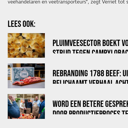
veehandelaren en veetransporteurs”, zegt Verriet tot s
LEES OOK:
PLUIMVEESECTOR BOEKT V
STRIJD TEGEN CAMPYLOBAC
REBRANDING 1788 BEEF: U
BELICHAAMT VERHAAL ACHT
WORD EEN BETERE GESPRE
DOOR PRODUCTIEPROCES TE