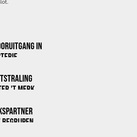
lot.
OORUITGANG IN
TERIE
ITSTRALING
ER 'T MERK
KSPARTNER
 BEGRIJPEN