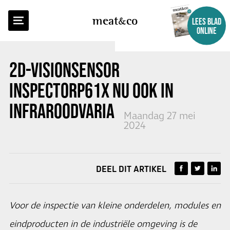
TERUG NAAR OVERZICHT
meat
co
LEES BLAD
ONLINE
2D-VISIONSENSOR
INSPECTORP61X NU OOK IN
INFRAROODVARIANT
Maandag 27 mei
2024
DEEL DIT ARTIKEL
Voor de inspectie van kleine onderdelen, modules en
eindproducten in de industriële omgeving is de