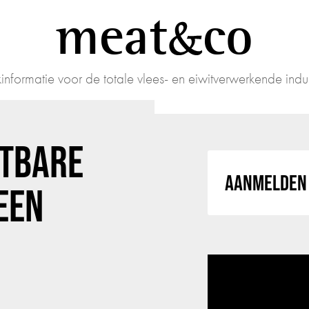
meat
co
informatie voor de totale vlees- en eiwitverwerkende indus
HTBARE
AANMELDEN 
EEN