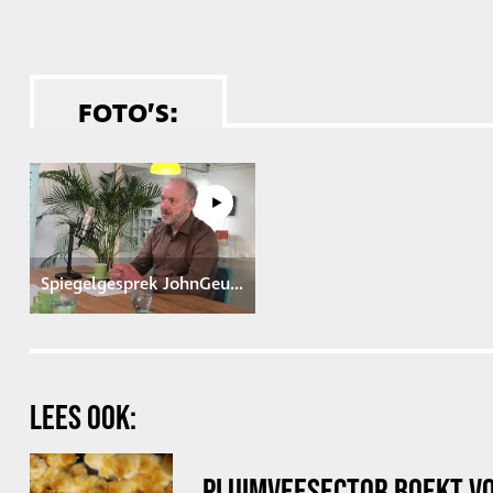
FOTO’S:
Spiegelgesprek JohnGeurts 2025
LEES OOK:
PLUIMVEESECTOR BOEKT V