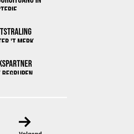
TERIE
ITSTRALING
ER 'T MERK
KSPARTNER
 BEGRIJPEN