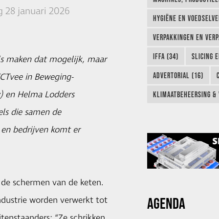
 28 januari 2026
HYGIËNE EN VOEDSELVEI
VERPAKKINGEN EN VERP
IFFA (34)
SLICING 
ls maken dat mogelijk, maar
ADVERTORIAL (16)
ECTvee in Beweging-
y) en Helma Lodders
KLIMAATBEHEERSING & 
els die samen de
en bedrijven komt er
r de schermen van de keten.
AGENDA
ndustrie worden verwerkt tot
itenstaanders: “Ze schrikken