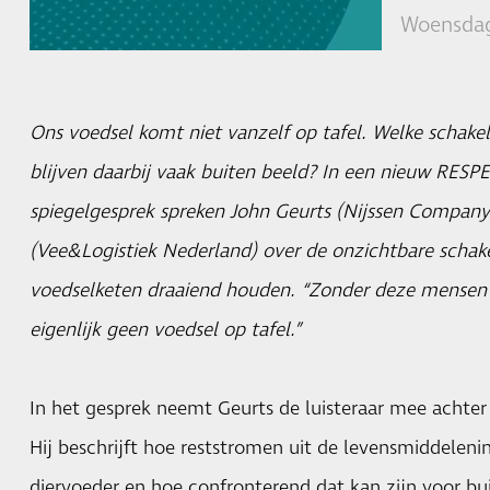
Woensdag
Ons voedsel komt niet vanzelf op tafel. Welke schake
blijven daarbij vaak buiten beeld? In een nieuw RESP
spiegelgesprek spreken John Geurts (Nijssen Compan
(Vee&Logistiek Nederland) over de onzichtbare schak
voedselketen draaiend houden. “Zonder deze mensen 
eigenlijk geen voedsel op tafel.”
In het gesprek neemt Geurts de luisteraar mee achte
Hij beschrijft hoe reststromen uit de levensmiddeleni
diervoeder en hoe confronterend dat kan zijn voor bu