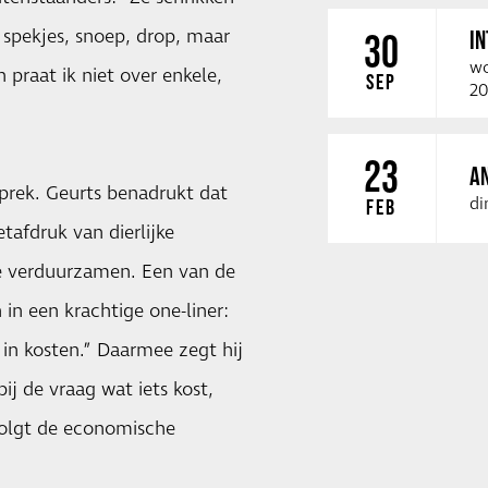
n spekjes, snoep, drop, maar
I
30
wo
 praat ik niet over enkele,
SEP
20
23
A
prek. Geurts benadrukt dat
di
FEB
tafdruk van dierlijke
e verduurzamen. Een van de
in een krachtige one-liner:
n kosten.” Daarmee zegt hij
j de vraag wat iets kost,
volgt de economische