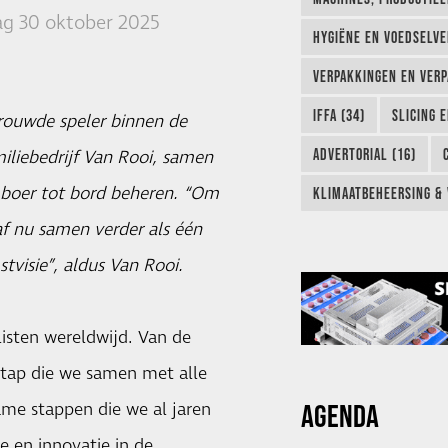
g 30 oktober 2025
HYGIËNE EN VOEDSELVEI
VERPAKKINGEN EN VERP
IFFA (34)
SLICING 
trouwde speler binnen de
ADVERTORIAL (16)
iliebedrijf Van Rooi, samen
 boer tot bord beheren. “Om
KLIMAATBEHEERSING & 
af nu samen verder als één
tvisie”, aldus Van Rooi.
listen wereldwijd. Van de
e stap die we samen met alle
AGENDA
ame stappen die we al jaren
 en innovatie in de