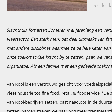
Donderda
Slachthuis Tomassen Someren is al jarenlang een ver
vleessector. Een sterk merk dat deel uitmaakt van fam
met andere disciplines waarmee ze de hele keten van
onze toekomstvisie kracht bij te zetten, gaan we van
organisatie. Als één familie met één gedeelde toekoms
Van Rooi is een vertrouwd gezicht voor voedselspecia
vleesindustrie tot fine food, retail & foodservice. “D
Van Rooi-bedrijven
zetten, past naadloos in de duurz
zetten. Samen streven we naar nog meer transparantie