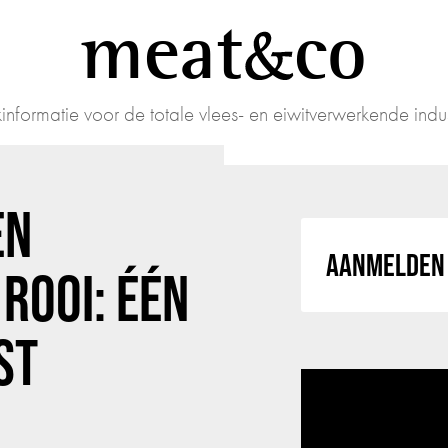
meat
co
informatie voor de totale vlees- en eiwitverwerkende indus
EN
AANMELDEN 
ROOI: ÉÉN
ST