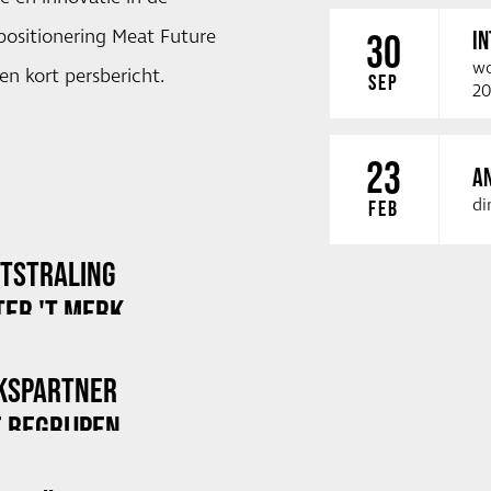
 positionering Meat Future
I
30
wo
een kort persbericht.
SEP
20
23
A
di
FEB
ITSTRALING
ER 'T MERK
KSPARTNER
 BEGRIJPEN