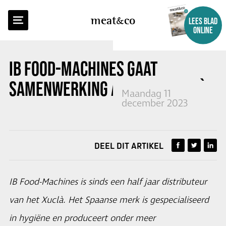
TERUG NAAR OVERZICHT
meat
co
LEES BLAD
ONLINE
IB FOOD-MACHINES GAAT
SAMENWERKING AAN MET XUCLÀ
Maandag 11
december 2023
DEEL DIT ARTIKEL
IB Food-Machines is sinds een half jaar distributeur
van het Xuclà. Het Spaanse merk is gespecialiseerd
in hygiëne en produceert onder meer