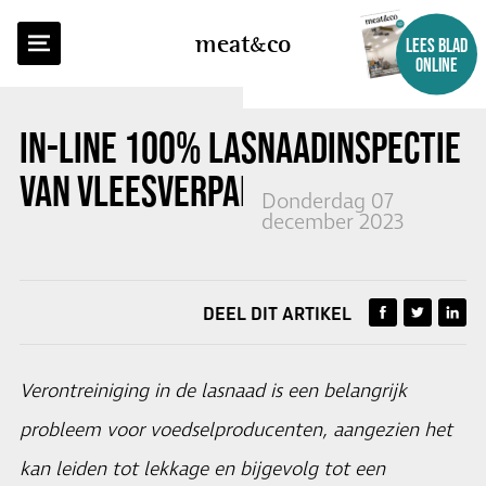
TERUG NAAR OVERZICHT
meat
co
LEES BLAD
ONLINE
IN-LINE 100% LASNAADINSPECTIE
VAN VLEESVERPAKKINGEN
Donderdag 07
december 2023
DEEL DIT ARTIKEL
Verontreiniging in de lasnaad is een belangrijk
probleem voor voedselproducenten, aangezien het
kan leiden tot lekkage en bijgevolg tot een