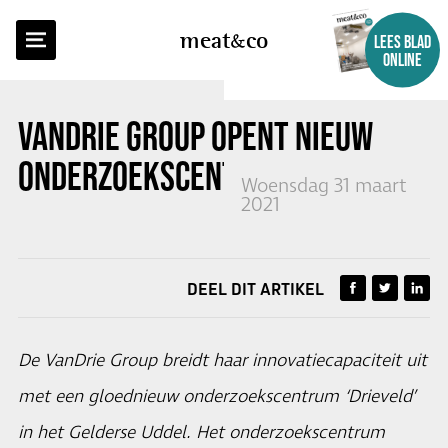
TERUG NAAR OVERZICHT
meat
co
LEES BLAD
ONLINE
VANDRIE GROUP OPENT NIEUW
ONDERZOEKSCENTRUM IN UDDEL
Woensdag 31 maart
2021
DEEL DIT ARTIKEL
De VanDrie Group breidt haar innovatiecapaciteit uit
met een gloednieuw onderzoekscentrum ‘Drieveld’
in het Gelderse Uddel. Het onderzoekscentrum