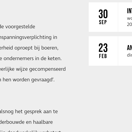
I
30
wo
SEP
20
de voorgestelde
nspanningsverplichting in
23
A
erheid oproept bij boeren,
di
FEB
e ondernemers in de keten.
 eerlijke wijze gecompenseerd
n hen worden gevraagd’.
alsnog het gesprek aan te
nderbouwde en haalbare