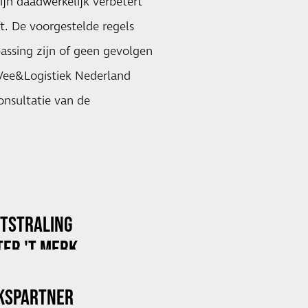
jn daadwerkelijk verbetert
t. De voorgestelde regels
assing zijn of geen gevolgen
 Vee&Logistiek Nederland
onsultatie van de
ITSTRALING
ER 'T MERK
KSPARTNER