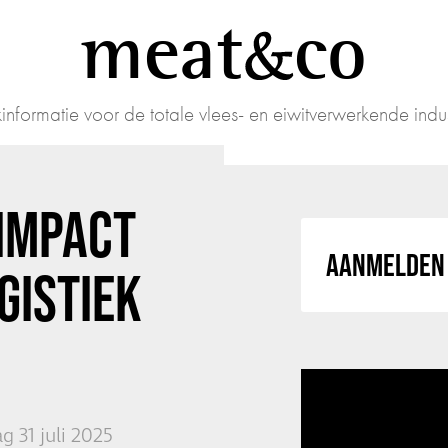
meat
co
informatie voor de totale vlees- en eiwitverwerkende indus
 IMPACT
AANMELDEN 
GISTIEK
 31 juli 2025