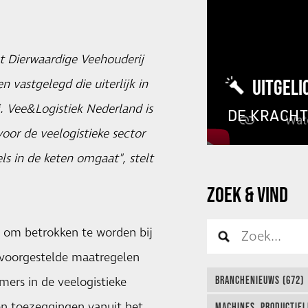
t Dierwaardige Veehouderij
UITGELI
 vastgelegd die uiterlijk in
. Vee&Logistiek Nederland is
DE KRACH
oor de veelogistieke sector
els in de keten omgaat", stelt
ZOEK & VIND
t om betrokken te worden bij
 voorgestelde maatregelen
BRANCHENIEUWS (672)
ers in de veelogistieke
en toezeggingen vanuit het
MACHINES, PRODUCTIEL