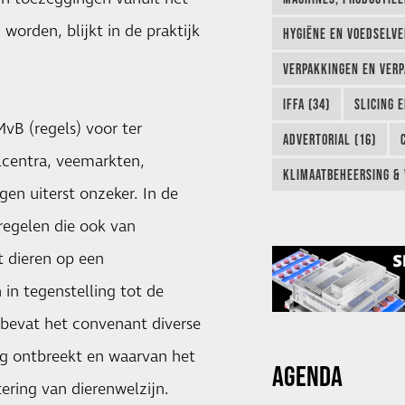
 worden, blijkt in de praktijk
HYGIËNE EN VOEDSELVEI
VERPAKKINGEN EN VERP
IFFA (34)
SLICING 
vB (regels) voor ter
ADVERTORIAL (16)
lcentra, veemarkten,
KLIMAATBEHEERSING & 
en uiterst onzeker. In de
regelen die ook van
t dieren op een
n tegenstelling tot de
 bevat het convenant diverse
g ontbreekt en waarvan het
AGENDA
tering van dierenwelzijn.