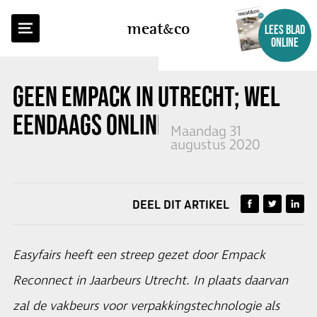
TERUG NAAR OVERZICHT
meat
co
LEES BLAD
ONLINE
GEEN EMPACK IN UTRECHT; WEL
EENDAAGS ONLINE EVENT
Maandag 31
augustus 2020
DEEL DIT ARTIKEL
Easyfairs heeft een streep gezet door Empack
Reconnect in Jaarbeurs Utrecht. In plaats daarvan
zal de vakbeurs voor verpakkingstechnologie als