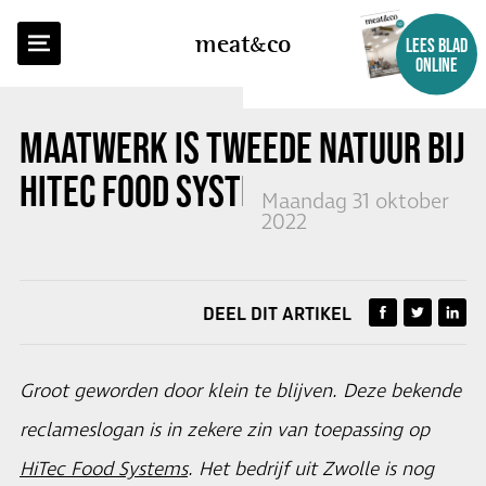
TERUG NAAR OVERZICHT
meat
co
LEES BLAD
ONLINE
MAATWERK IS TWEEDE NATUUR BIJ
HITEC FOOD SYSTEMS
Maandag 31 oktober
2022
DEEL DIT ARTIKEL
Groot geworden door klein te blijven. Deze bekende
reclameslogan is in zekere zin van toepassing op
HiTec Food Systems
. Het bedrijf uit Zwolle is nog