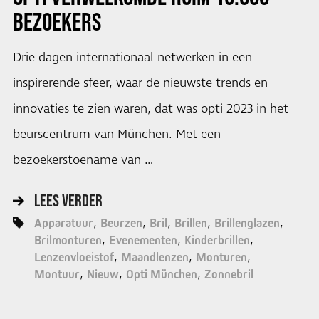
BEZOEKERS
Drie dagen internationaal netwerken in een
inspirerende sfeer, waar de nieuwste trends en
innovaties te zien waren, dat was opti 2023 in het
beurscentrum van München. Met een
bezoekerstoename van …
LEES VERDER
Apparatuur
Beurzen
Bril
Brillen
Brillenglazen
Brilmonturen
Evenementen
Kinderbrillen
Lenzenvloeistof
Maandlenzen
Monturen
Montuur
Nieuw
Opti München
Zonnebril