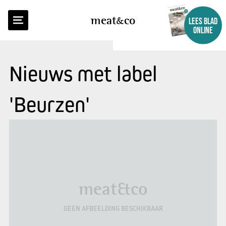
meat
co
LEES BLAD
ONLINE
Nieuws met label
'Beurzen'
meat&co
GEEN AFBEELDING BESCHIKBAAR