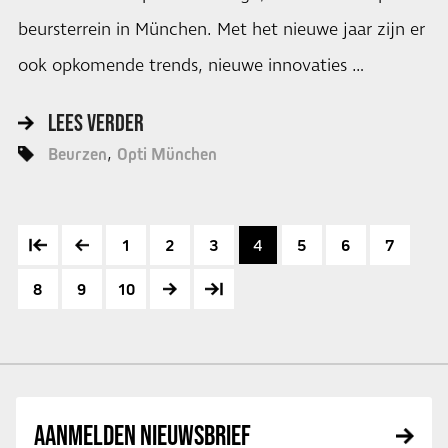
beursterrein in München. Met het nieuwe jaar zijn er
ook opkomende trends, nieuwe innovaties …
LEES VERDER
Beurzen
Opti München
1
2
3
4
5
6
7
8
9
10
AANMELDEN NIEUWSBRIEF