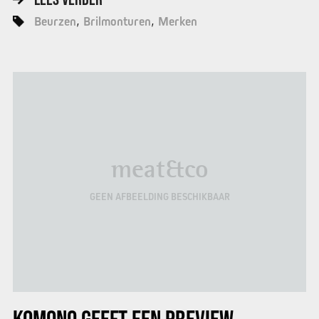
Beurzen
Brilmonturen
Merken
meat&co
GEEN AFBEELDING BESCHIKBAAR