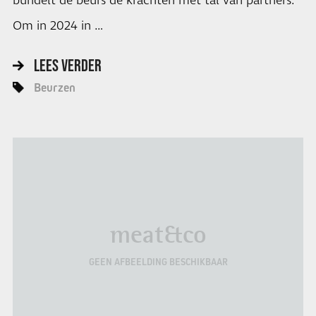
bundelt de beurs de krachten met tal van partners.
Om in 2024 in …
LEES VERDER
Beurzen
meat&co
GEEN AFBEELDING BESCHIKBAAR