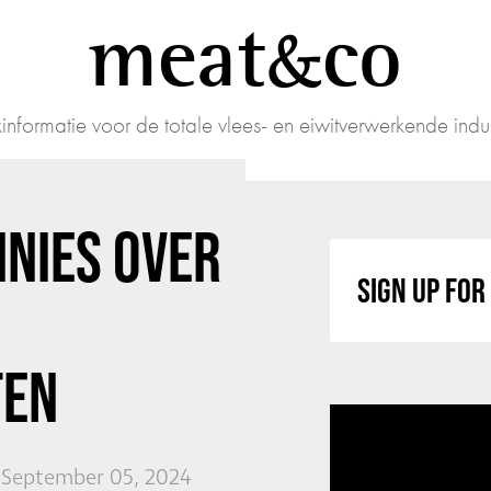
meat
co
informatie voor de totale vlees- en eiwitverwerkende indus
NNIES OVER
SIGN UP FO
TEN
 September 05, 2024