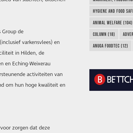
HYGIENE AND FOOD SAF
ANIMAL WELFARE (104)
s Group de
COLUMN (18)
ADVER
(inclusief varkensvlees) en
ANUGA FOODTEC (12)
liteit in Hilden, de
en en Eching-Weixerau
steunende activiteiten van
end om hun hoge kwaliteit en
rvoor zorgen dat deze