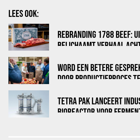
LEES OOK:
REBRANDING 1788 BEEF: U
BELICHAAMT VERHAAL ACHT
WORD EEN BETERE GESPRE
DOOR PRODUCTIEPROCES TE
TETRA PAK LANCEERT INDU
BIOREACTOR VOOR FERMEN