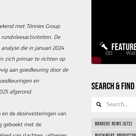
tekend met Tönnies Group
rundvleesactiviteiten. De
FEATUR
 analyse die in januari 2024
 zich primair te richten op
evig aan goedkeuring door de
goedkeuringen en
SEARCH & FIND
2025 afgerond.
o en de desinvesteringen van
BRANCHE NEWS (672)
ng geboekt met de
gebied van slachten, uitbenen
MACHINERY, PRODUCTIO