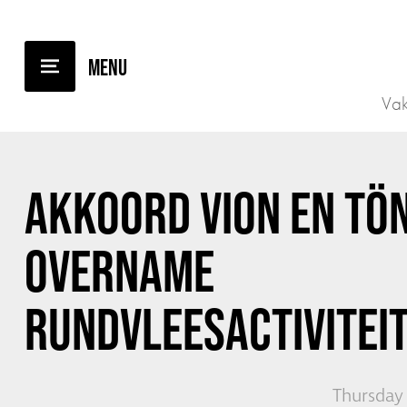
BACK TO OVERVIEW
Vak
AKKOORD VION EN TÖ
OVERNAME
RUNDVLEESACTIVITEI
Thursday