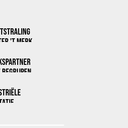
ITSTRALING
ER 'T MERK
KSPARTNER
 BEGRIJPEN
STRIËLE
TATIE