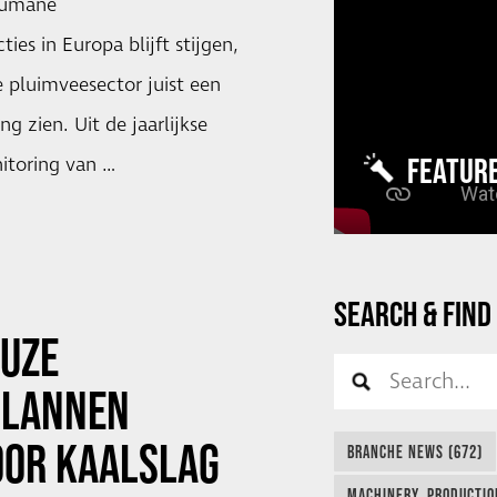
 humane
ies in Europa blijft stijgen,
 pluimveesector juist een
ng zien. Uit de jaarlijkse
FEATUR
toring van …
SEARCH & FIND
EUZE
PLANNEN
OOR KAALSLAG
BRANCHE NEWS (672)
MACHINERY, PRODUCTIO