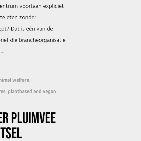
entrum voortaan expliciet
 te eten zonder
pt? Dat is één van de
rief die brancheorganisatie
 …
nimal welfare
ves, plantbased and vegan
ER PLUIMVEE
ETSEL