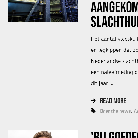
AANGEKOM
SLACHTHU
Het aantal vleesku
en legkippen dat zo
Nederlandse slachthu
een naleefmeting 
dit jaar …
READ MORE
Branche news
A
'BIJ GOED