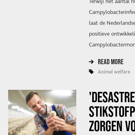
Terwijl het aantal
Campylobacterinfect
laat de Nederlandse
positieve ontwikkeli
Campylobactermoni
READ MORE
Animal welfare
'DESASTR
STIKSTOF
ZORGEN V