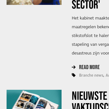
SECTOR'
Het kabinet maakte
maatregelen beken
stikstofslot te halen
stapeling van verg
desastreus zijn voo
READ MORE
Branche news
A
NIEUWSTE 
VAKTIJDSC