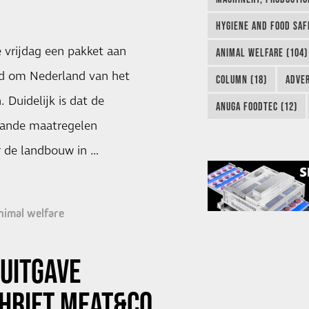
HYGIENE AND FOOD SAF
 vrijdag een pakket aan
ANIMAL WELFARE (104)
d om Nederland van het
COLUMN (18)
ADVER
. Duidelijk is dat de
ANUGA FOODTEC (12)
aande maatregelen
r de landbouw in …
nimal welfare
UITGAVE
HRIFT MEAT&CO