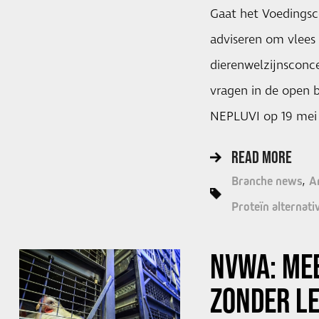
Gaat het Voedingsc
adviseren om vlees
dierenwelzijnsconce
vragen in de open b
NEPLUVI op 19 mei
READ MORE
Branche news
A
Proteïn alternati
NVWA: ME
ZONDER L