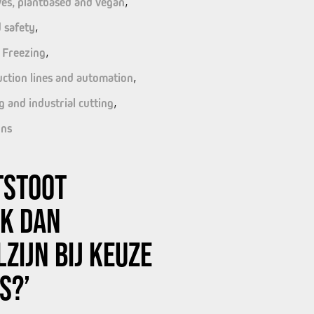
ves, plantbased and vegan
 safety
 Freezing
ction lines and automation
ng and industrial cutting
ons
ITSTOOT
JK DAN
ZIJN BIJ KEUZE
S?’