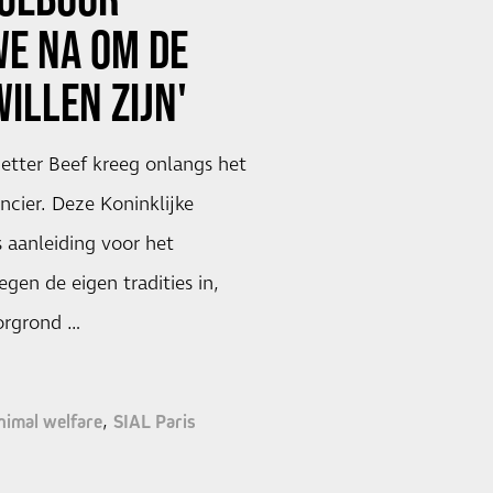
WE NA OM DE
WILLEN ZIJN'
tter Beef kreeg onlangs het
ncier. Deze Koninklijke
 aanleiding voor het
egen de eigen tradities in,
orgrond …
nimal welfare
SIAL Paris