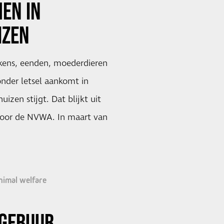
EN IN
IZEN
ikens, eenden, moederdieren
nder letsel aankomt in
izen stijgt. Dat blijkt uit
door de NVWA. In maart van
nimal welfare
EGEBUUR