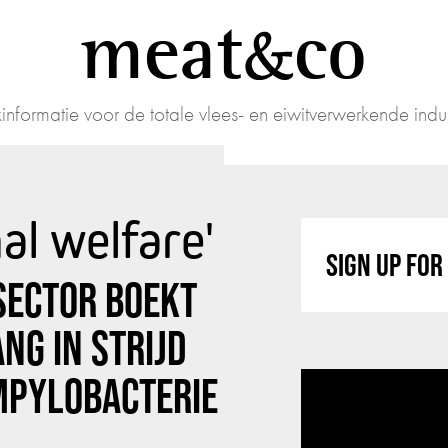
meat
co
informatie voor de totale vlees- en eiwitverwerkende indus
al welfare'
SIGN UP FO
SECTOR BOEKT
NG IN STRIJD
MPYLOBACTERIE