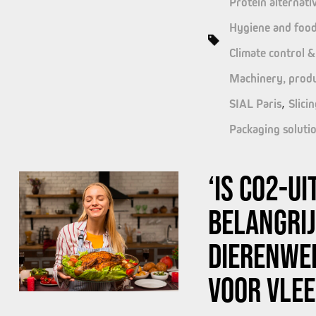
Proteïn alternati
Hygiene and food
Climate control &
Machinery, produ
SIAL Paris
Slici
Packaging soluti
‘IS CO2-U
BELANGRI
DIERENWEL
VOOR VLEE