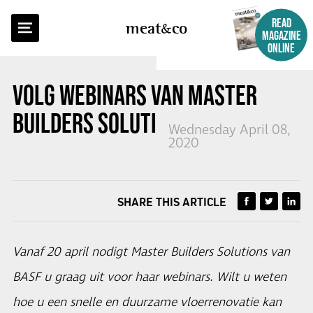
BACK TO OVERVIEW
READ
meat
co
MAGAZINE
ONLINE
VOLG WEBINARS VAN MASTER
BUILDERS SOLUTIONS VAN BASF
Wednesday April 08,
2020
SHARE THIS ARTICLE
Vanaf 20 april nodigt Master Builders Solutions van
BASF u graag uit voor haar webinars. Wilt u weten
hoe u een snelle en duurzame vloerrenovatie kan