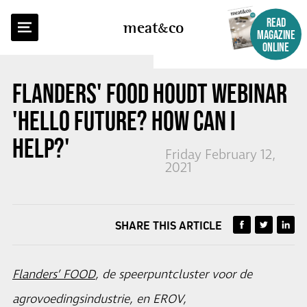
BACK TO OVERVIEW
READ
meat
co
MAGAZINE
ONLINE
FLANDERS' FOOD HOUDT WEBINAR
'HELLO FUTURE? HOW CAN I
HELP?'
Friday February 12,
2021
SHARE THIS ARTICLE
Flanders’ FOOD
, de speerpuntcluster voor de
agrovoedingsindustrie, en EROV,