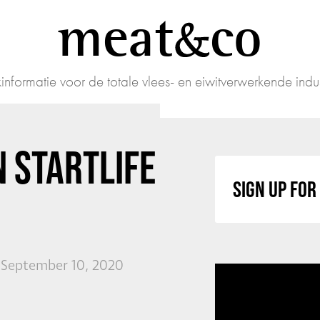
meat
co
informatie voor de totale vlees- en eiwitverwerkende indus
 STARTLIFE
SIGN UP FO
 September 10, 2020