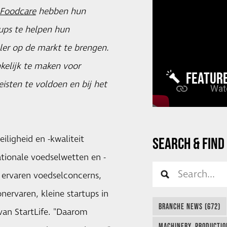
Foodcare
hebben hun
ups te helpen hun
ler op de markt te brengen.
kelijk te maken voor
FEATUR
eisten te voldoen en bij het
iligheid en -kwaliteit
SEARCH & FIND
tionale voedselwetten en -
n ervaren voedselconcerns,
onervaren, kleine startups in
BRANCHE NEWS (672)
an StartLife. "Daarom
MACHINERY, PRODUCTIO