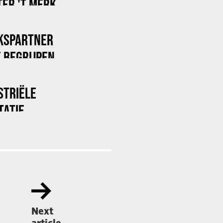
ER 'T MERK
KSPARTNER
 BEGRIJPEN
STRIËLE
TATIE
Next