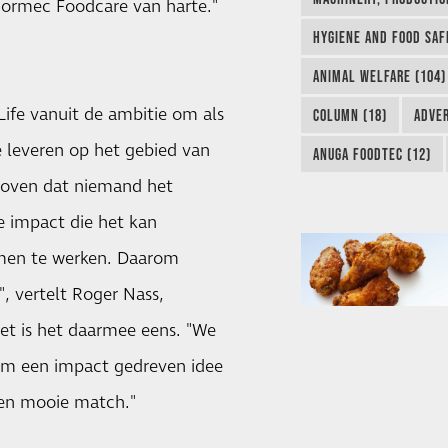
ormec Foodcare van harte."
HYGIENE AND FOOD SAF
ANIMAL WELFARE (104)
ife vanuit de ambitie om als
COLUMN (18)
ADVER
 leveren op het gebied van
ANUGA FOODTEC (12)
eloven dat niemand het
de impact die het kan
amen te werken. Daarom
, vertelt Roger Nass,
et is het daarmee eens. "We
om een ​​impact gedreven idee
een mooie match."