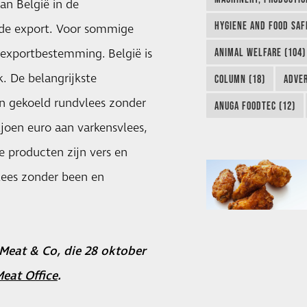
van België in de
HYGIENE AND FOOD SAF
jde export. Voor sommige
e exportbestemming. België is
ANIMAL WELFARE (104)
k. De belangrijkste
COLUMN (18)
ADVER
en gekoeld rundvlees zonder
ANUGA FOODTEC (12)
ljoen euro aan varkensvlees,
e producten zijn vers en
lees zonder been en
 Meat & Co, die 28 oktober
Meat Office
.