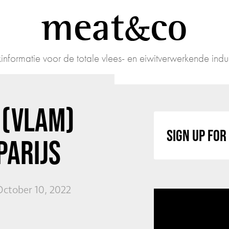
meat
co
informatie voor de totale vlees- en eiwitverwerkende indus
 (VLAM)
SIGN UP FO
PARIJS
ctober 10, 2022