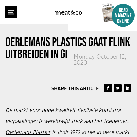
BACK TO OVERVIEW
READ
meat
co
MAGAZINE
ONLINE
OERLEMANS PLASTICS GAAT FLINK
UITBREIDEN IN GIESSEN
Monday October 12,
2020
SHARE THIS ARTICLE
De markt voor hoge kwaliteit flexibele kunststof
verpakkingen is wereldwijd sterk aan het toenemen.
Oerlemans Plastics
is sinds 1972 actief in deze markt