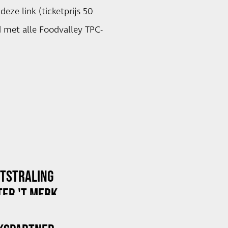
a
deze link
(ticketprijs 50
 met alle Foodvalley TPC-
ITSTRALING
ER 'T MERK