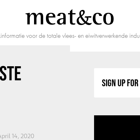
meat
co
informatie voor de totale vlees- en eiwitverwerkende indus
STE
SIGN UP FO
pril 14, 2020