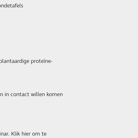
ondetafels
plantaardige proteïne-
en in contact willen komen
nar. Klik
hier
om te