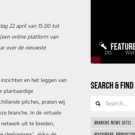
ag 22 april van 15.00 tot
(een online platform van
FEATUR
nar over de nieuwste
 inzichten en het leggen van
SEARCH & FIND
e plantaardige
chillende pitches, praten wij
ze branche. In de virtuele
BRANCHE NEWS (672)
netwerk uit te breiden,
re deelnemers", aldus de
MACHINERY, PRODUCTIO