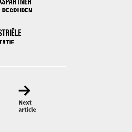
KSPARTNER
 BEGRIJPEN
STRIËLE
TATIE
Next
article