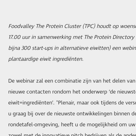
Foodvalley The Protein Cluster (TPC) houdt op woensd
17.00 uur in samenwerking met The Protein Directory 
bijna 300 start-ups in alternatieve eiwitten) een webi
plantaardige eiwit ingrediënten.
De webinar zal een combinatie zijn van het delen van
nieuwe contacten rondom het onderwerp ‘de nieuwst
eiwit=ingrediënten’. "Plenair, maar ook tijdens de vers
u graag bij over de nieuwste ontwikkelingen binnen de
rondetafel-omgeving, heeft u de mogelijkheid om uw 
zowel met de innovatieve pitch bedrijven als de ande